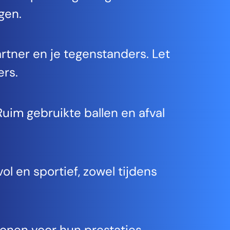
gen.
partner en je tegenstanders. Let
ers.
im gebruikte ballen en afval
l en sportief, zowel tijdens
onen voor hun prestaties,